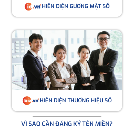
HIỆN DIỆN GƯƠNG MẶT SỐ
HIỆN DIỆN THƯƠNG HIỆU SỐ
VÌ SAO CẦN ĐĂNG KÝ TÊN MIỀN?