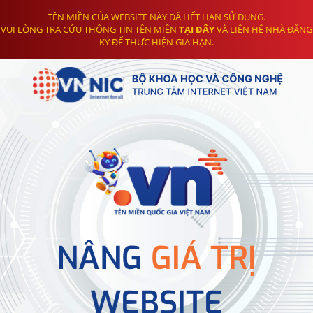
TÊN MIỀN CỦA WEBSITE NÀY ĐÃ HẾT HẠN SỬ DỤNG.
VUI LÒNG TRA CỨU THÔNG TIN TÊN MIỀN
TẠI ĐÂY
VÀ LIÊN HỆ NHÀ ĐĂNG
KÝ ĐỂ THỰC HIỆN GIA HẠN.
NÂNG
GIÁ TRỊ
WEBSITE