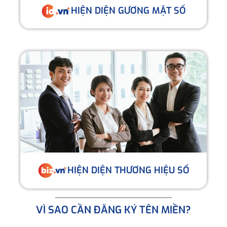
HIỆN DIỆN GƯƠNG MẶT SỐ
HIỆN DIỆN THƯƠNG HIỆU SỐ
VÌ SAO CẦN ĐĂNG KÝ TÊN MIỀN?