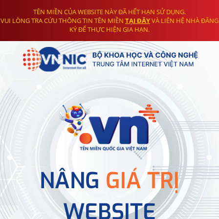
TÊN MIỀN CỦA WEBSITE NÀY ĐÃ HẾT HẠN SỬ DỤNG.
VUI LÒNG TRA CỨU THÔNG TIN TÊN MIỀN
TẠI ĐÂY
VÀ LIÊN HỆ NHÀ ĐĂNG
KÝ ĐỂ THỰC HIỆN GIA HẠN.
NÂNG
GIÁ TRỊ
WEBSITE