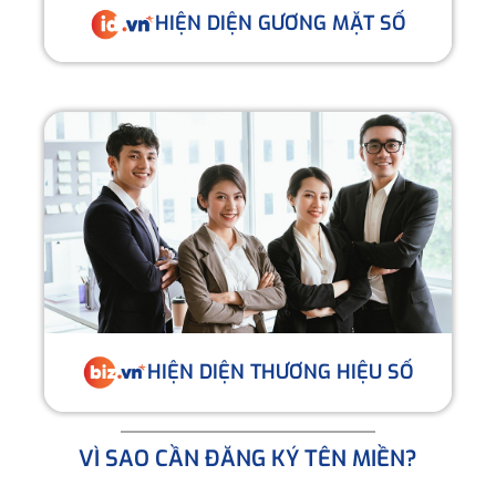
HIỆN DIỆN GƯƠNG MẶT SỐ
HIỆN DIỆN THƯƠNG HIỆU SỐ
VÌ SAO CẦN ĐĂNG KÝ TÊN MIỀN?