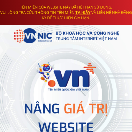
TÊN MIỀN CỦA WEBSITE NÀY ĐÃ HẾT HẠN SỬ DỤNG.
VUI LÒNG TRA CỨU THÔNG TIN TÊN MIỀN
TẠI ĐÂY
VÀ LIÊN HỆ NHÀ ĐĂNG
KÝ ĐỂ THỰC HIỆN GIA HẠN.
NÂNG
GIÁ TRỊ
WEBSITE