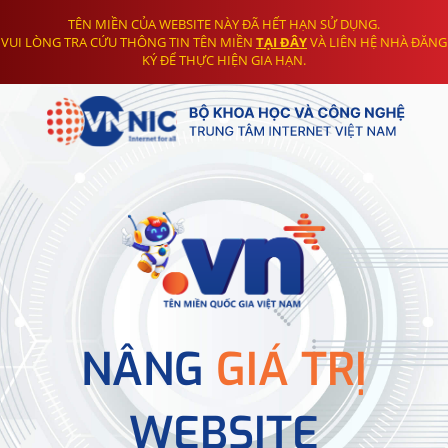
TÊN MIỀN CỦA WEBSITE NÀY ĐÃ HẾT HẠN SỬ DỤNG.
VUI LÒNG TRA CỨU THÔNG TIN TÊN MIỀN
TẠI ĐÂY
VÀ LIÊN HỆ NHÀ ĐĂNG
KÝ ĐỂ THỰC HIỆN GIA HẠN.
NÂNG
GIÁ TRỊ
WEBSITE