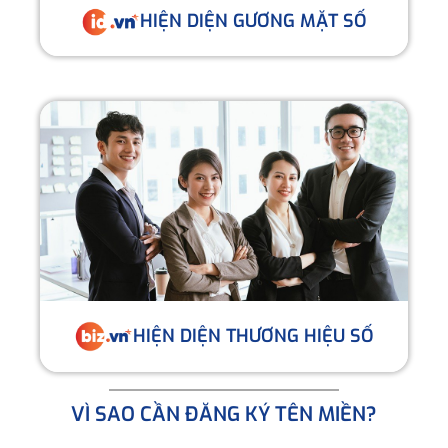
HIỆN DIỆN GƯƠNG MẶT SỐ
HIỆN DIỆN THƯƠNG HIỆU SỐ
VÌ SAO CẦN ĐĂNG KÝ TÊN MIỀN?