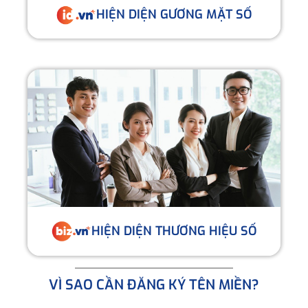
HIỆN DIỆN GƯƠNG MẶT SỐ
HIỆN DIỆN THƯƠNG HIỆU SỐ
VÌ SAO CẦN ĐĂNG KÝ TÊN MIỀN?