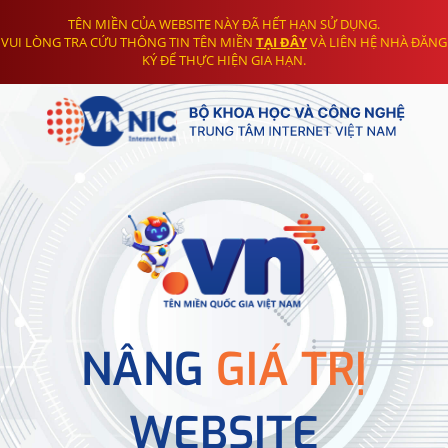
TÊN MIỀN CỦA WEBSITE NÀY ĐÃ HẾT HẠN SỬ DỤNG.
VUI LÒNG TRA CỨU THÔNG TIN TÊN MIỀN
TẠI ĐÂY
VÀ LIÊN HỆ NHÀ ĐĂNG
KÝ ĐỂ THỰC HIỆN GIA HẠN.
NÂNG
GIÁ TRỊ
WEBSITE