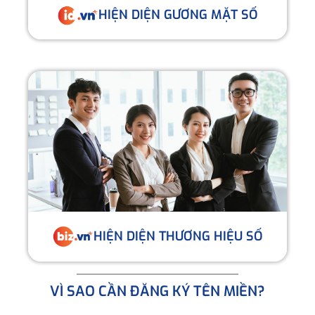
HIỆN DIỆN GƯƠNG MẶT SỐ
HIỆN DIỆN THƯƠNG HIỆU SỐ
VÌ SAO CẦN ĐĂNG KÝ TÊN MIỀN?