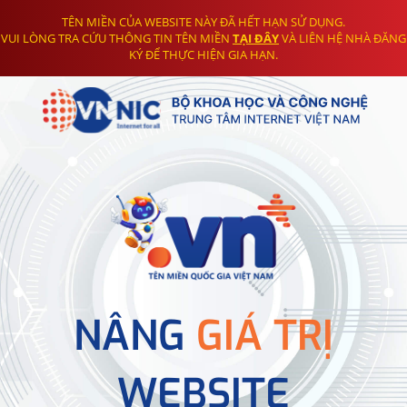
TÊN MIỀN CỦA WEBSITE NÀY ĐÃ HẾT HẠN SỬ DỤNG.
VUI LÒNG TRA CỨU THÔNG TIN TÊN MIỀN
TẠI ĐÂY
VÀ LIÊN HỆ NHÀ ĐĂNG
KÝ ĐỂ THỰC HIỆN GIA HẠN.
NÂNG
GIÁ TRỊ
WEBSITE