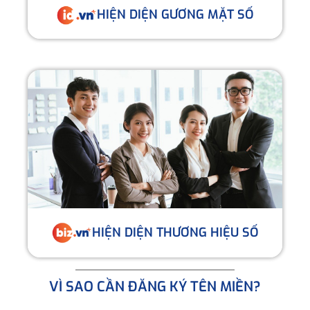
HIỆN DIỆN GƯƠNG MẶT SỐ
HIỆN DIỆN THƯƠNG HIỆU SỐ
VÌ SAO CẦN ĐĂNG KÝ TÊN MIỀN?