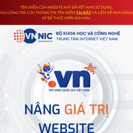
TÊN MIỀN CỦA WEBSITE NÀY ĐÃ HẾT HẠN SỬ DỤNG.
VUI LÒNG TRA CỨU THÔNG TIN TÊN MIỀN
TẠI ĐÂY
VÀ LIÊN HỆ NHÀ ĐĂNG
KÝ ĐỂ THỰC HIỆN GIA HẠN.
NÂNG
GIÁ TRỊ
WEBSITE