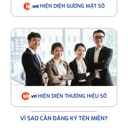
HIỆN DIỆN GƯƠNG MẶT SỐ
HIỆN DIỆN THƯƠNG HIỆU SỐ
VÌ SAO CẦN ĐĂNG KÝ TÊN MIỀN?