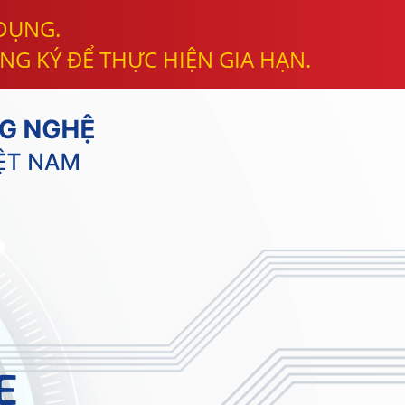
 DỤNG.
NG KÝ ĐỂ THỰC HIỆN GIA HẠN.
E