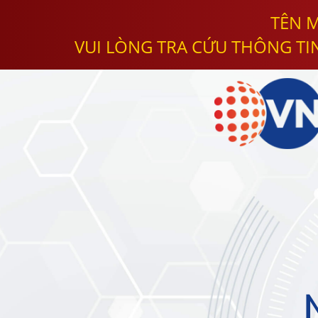
TÊN M
VUI LÒNG TRA CỨU THÔNG TI