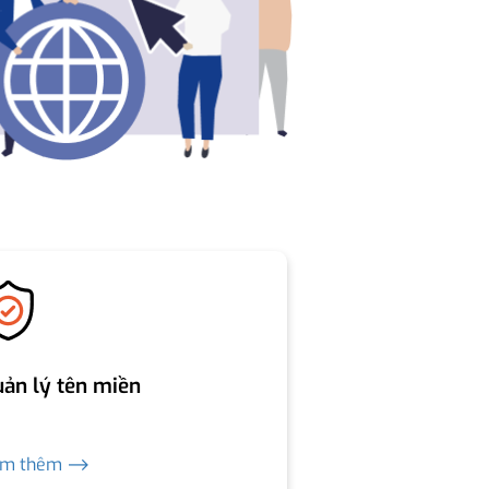
ản lý tên miền
em thêm ⟶