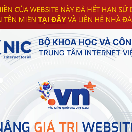
IỀN CỦA WEBSITE NÀY ĐÃ HẾT HẠN SỬ
N TÊN MIỀN
TẠI ĐÂY
VÀ LIÊN HỆ NHÀ ĐĂ
NÂNG
GIÁ TRỊ
WEBSIT