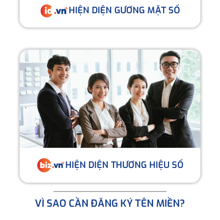
HIỆN DIỆN GƯƠNG MẶT SỐ
HIỆN DIỆN THƯƠNG HIỆU SỐ
VÌ SAO CẦN ĐĂNG KÝ TÊN MIỀN?