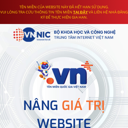
TÊN MIỀN CỦA WEBSITE NÀY ĐÃ HẾT HẠN SỬ DỤNG.
VUI LÒNG TRA CỨU THÔNG TIN TÊN MIỀN
TẠI ĐÂY
VÀ LIÊN HỆ NHÀ ĐĂNG
KÝ ĐỂ THỰC HIỆN GIA HẠN.
NÂNG
GIÁ TRỊ
WEBSITE