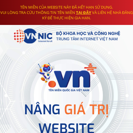
TÊN MIỀN CỦA WEBSITE NÀY ĐÃ HẾT HẠN SỬ DỤNG.
VUI LÒNG TRA CỨU THÔNG TIN TÊN MIỀN
TẠI ĐÂY
VÀ LIÊN HỆ NHÀ ĐĂNG
KÝ ĐỂ THỰC HIỆN GIA HẠN.
NÂNG
GIÁ TRỊ
WEBSITE