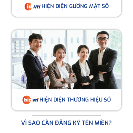
HIỆN DIỆN GƯƠNG MẶT SỐ
HIỆN DIỆN THƯƠNG HIỆU SỐ
VÌ SAO CẦN ĐĂNG KÝ TÊN MIỀN?