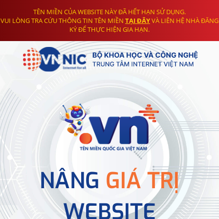
TÊN MIỀN CỦA WEBSITE NÀY ĐÃ HẾT HẠN SỬ DỤNG.
VUI LÒNG TRA CỨU THÔNG TIN TÊN MIỀN
TẠI ĐÂY
VÀ LIÊN HỆ NHÀ ĐĂNG
KÝ ĐỂ THỰC HIỆN GIA HẠN.
NÂNG
GIÁ TRỊ
WEBSITE