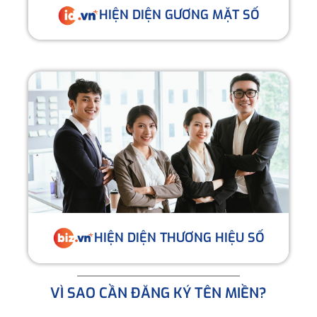
HIỆN DIỆN GƯƠNG MẶT SỐ
HIỆN DIỆN THƯƠNG HIỆU SỐ
VÌ SAO CẦN ĐĂNG KÝ TÊN MIỀN?