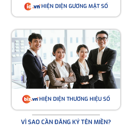
HIỆN DIỆN GƯƠNG MẶT SỐ
HIỆN DIỆN THƯƠNG HIỆU SỐ
VÌ SAO CẦN ĐĂNG KÝ TÊN MIỀN?