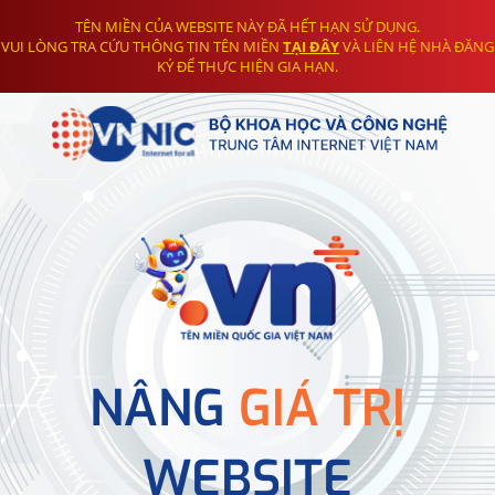
TÊN MIỀN CỦA WEBSITE NÀY ĐÃ HẾT HẠN SỬ DỤNG.
VUI LÒNG TRA CỨU THÔNG TIN TÊN MIỀN
TẠI ĐÂY
VÀ LIÊN HỆ NHÀ ĐĂNG
KÝ ĐỂ THỰC HIỆN GIA HẠN.
NÂNG
GIÁ TRỊ
WEBSITE