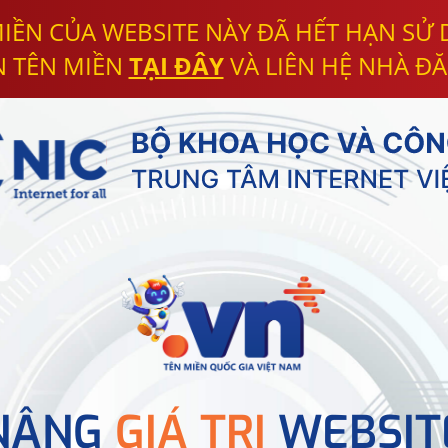
IỀN CỦA WEBSITE NÀY ĐÃ HẾT HẠN SỬ
N TÊN MIỀN
TẠI ĐÂY
VÀ LIÊN HỆ NHÀ ĐĂ
NÂNG
GIÁ TRỊ
WEBSIT