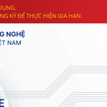
 DỤNG.
NG KÝ ĐỂ THỰC HIỆN GIA HẠN.
E