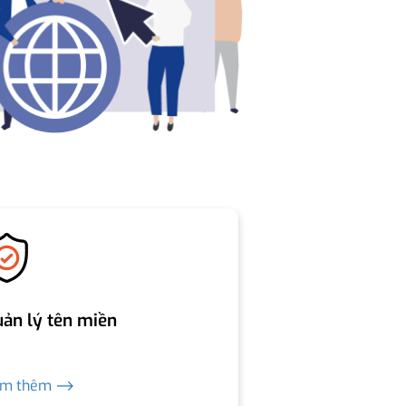
ản lý tên miền
em thêm ⟶