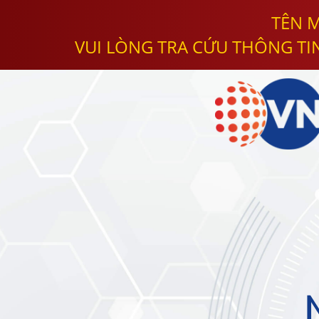
TÊN M
VUI LÒNG TRA CỨU THÔNG TI