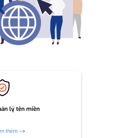
ản lý tên miền
em thêm ⟶