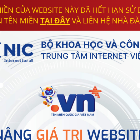
IỀN CỦA WEBSITE NÀY ĐÃ HẾT HẠN SỬ
N TÊN MIỀN
TẠI ĐÂY
VÀ LIÊN HỆ NHÀ ĐĂ
NÂNG
GIÁ TRỊ
WEBSIT