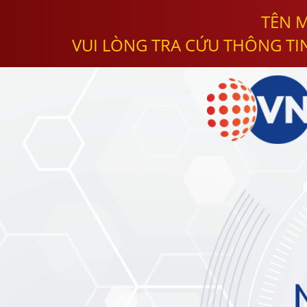
TÊN M
VUI LÒNG TRA CỨU THÔNG TI