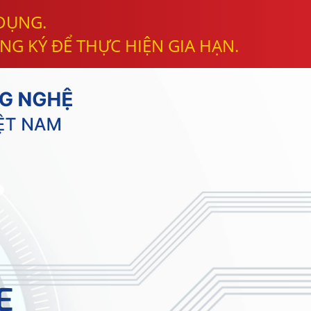
 DỤNG.
NG KÝ ĐỂ THỰC HIỆN GIA HẠN.
E