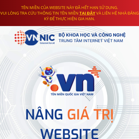
TÊN MIỀN CỦA WEBSITE NÀY ĐÃ HẾT HẠN SỬ DỤNG.
VUI LÒNG TRA CỨU THÔNG TIN TÊN MIỀN
TẠI ĐÂY
VÀ LIÊN HỆ NHÀ ĐĂNG
KÝ ĐỂ THỰC HIỆN GIA HẠN.
NÂNG
GIÁ TRỊ
WEBSITE