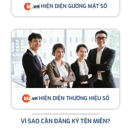
HIỆN DIỆN GƯƠNG MẶT SỐ
HIỆN DIỆN THƯƠNG HIỆU SỐ
VÌ SAO CẦN ĐĂNG KÝ TÊN MIỀN?